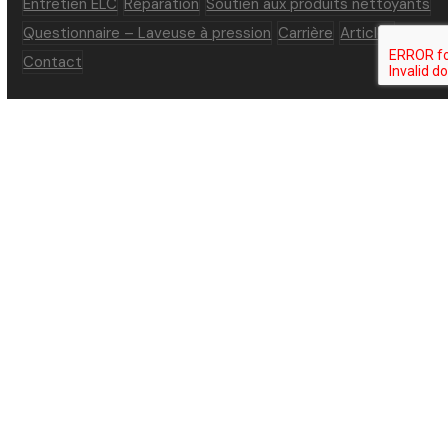
Entretien ELC
Réparation
Soutien aux produits nettoyants
Questionnaire – Laveuse à pression
Carrière
Articles
Contact
Réseaux sociaux
Facebook
LinkedIn
YouTube