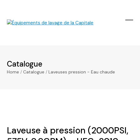
Skip
to
content
Ope
Clos
mobi
mobi
men
men
Catalogue
Home
/
Catalogue
/
Laveuses pression - Eau chaude
Laveuse à pression (2000PSI,