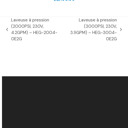
Laveuse à pression
Laveuse à pression
(2000PSI, 230V,
(3000PSI, 230V,
previous
next
4.2GPM) – HEG-2004-
3.9GPM) – HEG-3004-
post:
post:
0E2G
0E2G