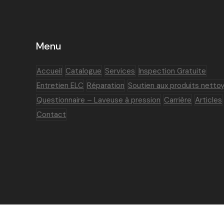
Menu
Accueil
Catalogue
Services
Inspection Gratuite
Entretien ELC
Réparation
Soutien aux produits netto
Questionnaire – Laveuse à pression
Carrière
Articles
Contact