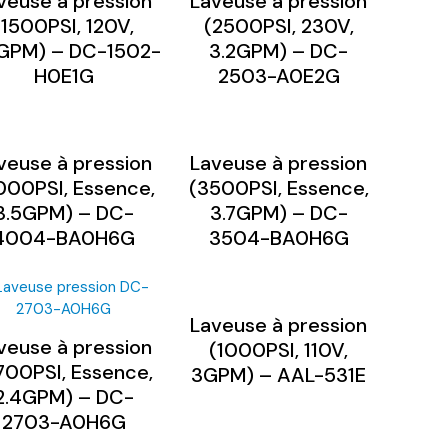
veuse à pression
Laveuse à pression
(1500PSI, 120V,
(2500PSI, 230V,
GPM) – DC-1502-
3.2GPM) – DC-
H0E1G
2503-A0E2G
veuse à pression
Laveuse à pression
000PSI, Essence,
(3500PSI, Essence,
3.5GPM) – DC-
3.7GPM) – DC-
4004-BA0H6G
3504-BA0H6G
Laveuse à pression
veuse à pression
(1000PSI, 110V,
700PSI, Essence,
3GPM) – AAL-531E
2.4GPM) – DC-
2703-A0H6G