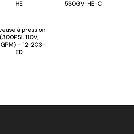
HE
530GV-HE-C
veuse à pression
(300PSI, 110V,
2GPM) – 12-203-
ED