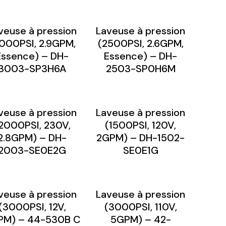
veuse à pression
Laveuse à pression
000PSI, 2.9GPM,
(2500PSI, 2.6GPM,
Essence) – DH-
Essence) – DH-
3003-SP3H6A
2503-SP0H6M
veuse à pression
Laveuse à pression
2000PSI, 230V,
(1500PSI, 120V,
2.8GPM) – DH-
2GPM) – DH-1502-
2003-SE0E2G
SE0E1G
veuse à pression
Laveuse à pression
(3000PSI, 12V,
(3000PSI, 110V,
PM) – 44-530B C
5GPM) – 42-