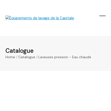
Skip
to
content
Ope
Clos
mobi
mobi
men
men
Catalogue
Home
/
Catalogue
/
Laveuses pression - Eau chaude