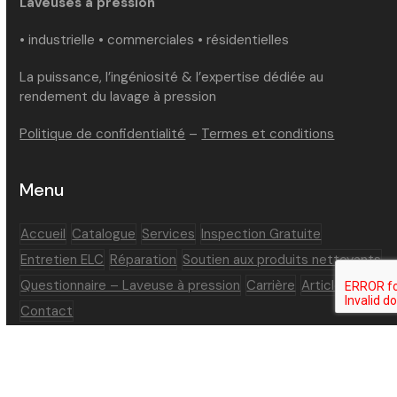
Laveuses à pression
• industrielle • commerciales • résidentielles
La puissance, l’ingéniosité & l’expertise dédiée au
rendement du lavage à pression
Politique de confidentialité
–
Termes et conditions
Menu
Accueil
Catalogue
Services
Inspection Gratuite
Entretien ELC
Réparation
Soutien aux produits nettoyants
Questionnaire – Laveuse à pression
Carrière
Articles
Contact
Réseaux sociaux