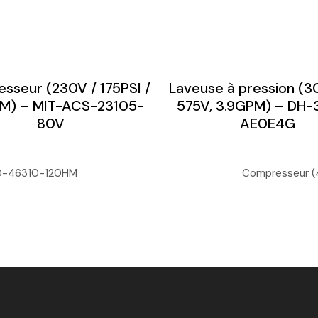
sseur (230V / 175PSI /
Laveuse à pression (3
FM) – MIT-ACS-23105-
575V, 3.9GPM) – DH
80V
AE0E4G
DD-46310-120HM
Compresseur (
next
post: