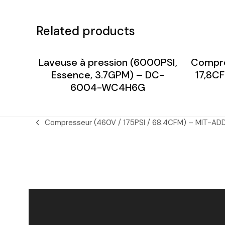
Related products
Laveuse à pression (6000PSI,
Compre
Essence, 3.7GPM) – DC-
17,8C
6004-WC4H6G
Compresseur (460V / 175PSI / 68.4CFM) – MIT-A
previous
post: