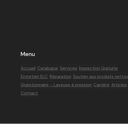
Menu
Accueil
Catalogue
Services
Inspection Gratuite
Entretien ELC
Réparation
Soutien aux produits netto
Questionnaire – Laveuse à pression
Carrière
Articles
Contact