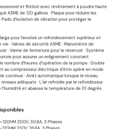
fessionnel et finition avec revêtement à poudre haute
laqué ASME de 120 gallons · Plaque pour réduire les
· Pads d’isolation de vibration pour protéger le
large pour favorisé un refroidissement supérieur et
 vie · Valves de sécurité ASME · Manomètre de
voir · Vanne de fermeture pour le réservoir · Système
rroie pour assurer un enlignement constant ·
le nombre d’heures d’opération de la pompe · Double
 au compresseur électrique d’être opéré en mode
e continue · Arrêt automatique lorsque le niveau
 niveaux adéquats · L’air refroidie par le refroidisseur
e l’humidité et abaisse la température de 10 degrés
isponibles
120HM 200V, 30.8A, 3 Phases
20HM 230V, 26.8A, 3 Phases