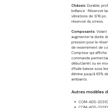
Châssis:
Durable, pro
brillance · Réservoir 
vibrations de 3/16 po. 
réservoir du stress.
Composants:
Volant 
augmenter la durée de
pression pour le réser
de reserrement de cou
Compteur qui affiche 
commande permettant
début/arrêt ou en mod
d’huile baisse sous les
élimine jusqu’à 65% d
ambiants.
Autres modèles d
COM-ADS-20310-
COM-ADS-23310-1