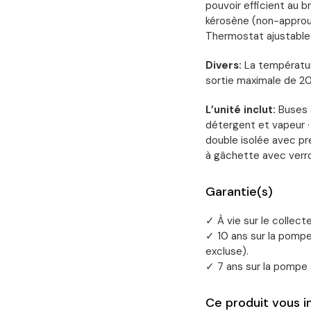
pouvoir efficient au br
kérosène (non-approuv
Thermostat ajustable
Divers:
La températur
sortie maximale de 2
L’unité inclut:
Buses à
détergent et vapeur ·
double isolée avec pre
à gâchette avec verro
Garantie(s)
✓ À vie sur le collec
✓ 10 ans sur la pomp
excluse).
✓ 7 ans sur la pompe
Ce produit vous 