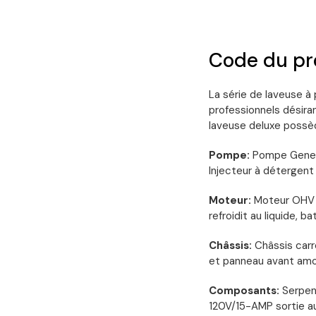
Code du p
La série de laveuse à
professionnels désiran
laveuse deluxe possè
Pompe:
Pompe Genera
Injecteur à détergent
Moteur:
Moteur OHV 
refroidit au liquide, b
Châssis:
Châssis carr
et panneau avant amo
Composants:
Serpent
120V/15-AMP sortie au