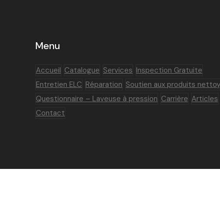
Menu
Accueil
Catalogue
Services
Inspection Gratuite
Entretien ELC
Réparation
Soutien aux produits netto
Questionnaire – Laveuse à pression
Carrière
Articles
Contact