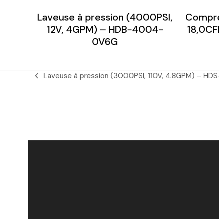
Laveuse à pression (4000PSI,
Compre
12V, 4GPM) – HDB-4004-
18,0C
0V6G
Laveuse à pression (3000PSI, 110V, 4.8GPM) – H
previous
post: