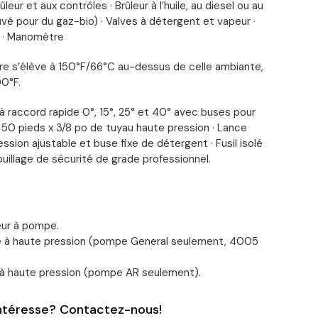
ûleur et aux contrôles · Brûleur à l’huile, au diesel ou au
é pour du gaz-bio) · Valves à détergent et vapeur ·
 · Manomètre
e s’élève à 150°F/66°C au-dessus de celle ambiante,
00°F.
 raccord rapide 0°, 15­°, 25° et 40° avec buses pour
 50 pieds x 3/8 po de tuyau haute pression · Lance
ssion ajustable et buse fixe de détergent · Fusil isolé
uillage de sécurité de grade professionnel.
teur à pompe.
e à haute pression (pompe General seulement, 4005
 à haute pression (pompe AR seulement).
intéresse? Contactez-nous!