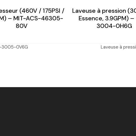
sseur (460V / 175PSI /
Laveuse à pression (3
FM) – MIT-ACS-46305-
Essence, 3.9GPM) –
80V
3004-0H6G
DS-3005-0V6G
Laveuse à pres
next
post: