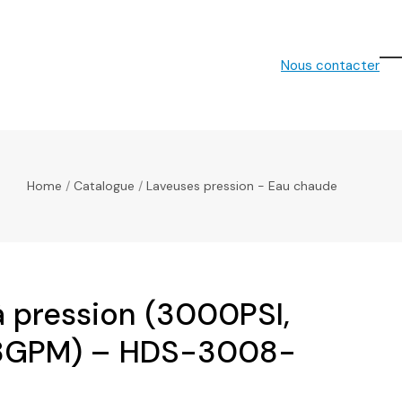
Nous contacter
O
Cl
mo
mo
m
m
Home
/
Catalogue
/
Laveuses pression - Eau chaude
à pression (3000PSI,
7.8GPM) – HDS-3008-