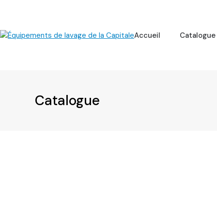
Skip
to
content
Accueil
Catalogue
Catalogue