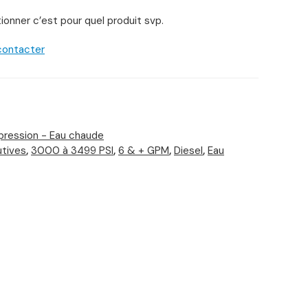
ionner c’est pour quel produit svp.
 contacter
pression - Eau chaude
utives
,
3000 à 3499 PSI
,
6 & + GPM
,
Diesel
,
Eau