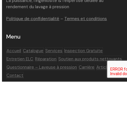
La puissance, l’ingéniosité & l’expertise dédiée au
rendement du lavage à pression
Politique de confidentialité
–
Termes et conditions
Menu
Accueil
Catalogue
Services
Inspection Gratuite
Entretien ELC
Réparation
Soutien aux produits nettoyants
Questionnaire – Laveuse à pression
Carrière
Articles
Contact
Réseaux sociaux
Facebook
LinkedIn
YouTube