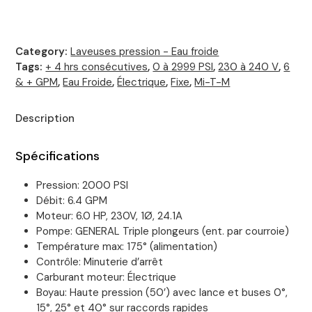
Category:
Laveuses pression - Eau froide
Tags:
+ 4 hrs consécutives
,
0 à 2999 PSI
,
230 à 240 V
,
6
& + GPM
,
Eau Froide
,
Électrique
,
Fixe
,
Mi-T-M
Description
Spécifications
Pression: 2000 PSI
Débit: 6.4 GPM
Moteur: 6.0 HP, 230V, 1Ø, 24.1A
Pompe: GENERAL Triple plongeurs (ent. par courroie)
Température max: 175° (alimentation)
Contrôle: Minuterie d’arrêt
Carburant moteur: Électrique
Boyau: Haute pression (50’) avec lance et buses 0°,
15°, 25° et 40° sur raccords rapides