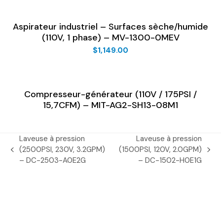
Aspirateur industriel – Surfaces sèche/humide
(110V, 1 phase) – MV-1300-0MEV
$
1,149.00
Compresseur-générateur (110V / 175PSI /
15,7CFM) – MIT-AG2-SH13-08M1
Laveuse à pression
Laveuse à pression
(2500PSI, 230V, 3.2GPM)
(1500PSI, 120V, 2.0GPM)
previous
next
– DC-2503-A0E2G
– DC-1502-H0E1G
post:
post: