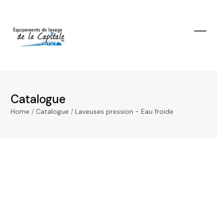
Skip
to
content
Ope
Clos
mobi
mobi
men
men
Catalogue
Home
/
Catalogue
/
Laveuses pression - Eau froide